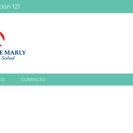
ión 121
CO
CONTACTO