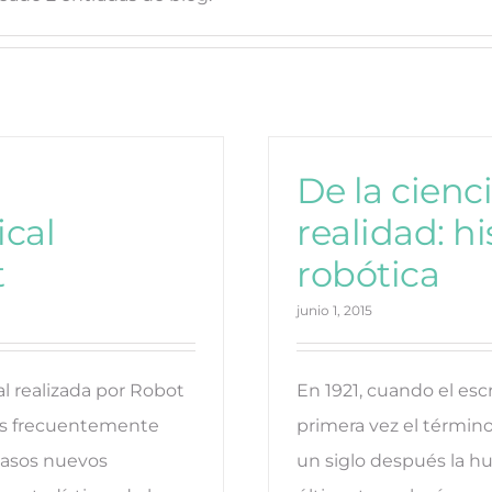
De la cienci
ical
realidad: hi
t
robótica
junio 1, 2015
al realizada por Robot
En 1921, cuando el esc
más frecuentemente
primera vez el términ
casos nuevos
un siglo después la h