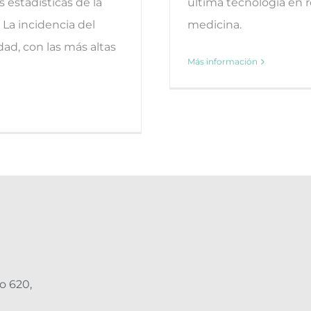
s estadísticas de la
última tecnología en r
La incidencia del
medicina.
ad, con las más altas
Más información
o 620,