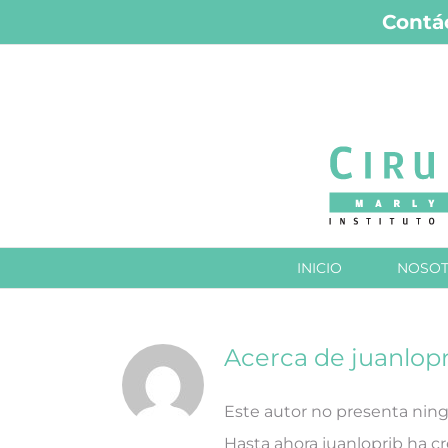
Saltar
Contá
al
contenido
INICIO
NOSO
Acerca de
juanlop
Este autor no presenta ning
Hasta ahora juanloprib ha c