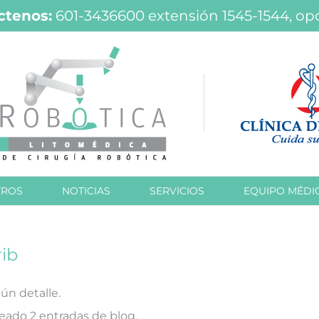
ctenos:
601-3436600
extensión 1545-1544, opc
TROS
NOTICIAS
SERVICIOS
EQUIPO MÉDI
rib
ún detalle.
reado 2 entradas de blog.