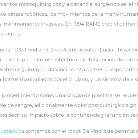
mientos microquirúrgicos y a distancia, surgiendo así el t
 pinzas robóticas, los movimientos de la mano humana log
as, mínimamente invasivas. En 1994 RAMS creó el primer b
s brazos.
r la FDA (Food and Drug Administration) para utilización 
 realizó la primera colecistectomía (intervención donde se 
l Sistema Quirúrgico da Vinci consta de tres componentes
4 brazos manipulados por el cirujano, y un sistema de visi
un procedimiento como una cirugía de próstata, se requer
le de sangre, adicionalmente dolor postquirúrgico signi
edecir su impacto sobre la continencia y la función sex
rurobótica
contamos con el robot Da Vinci que permite cir